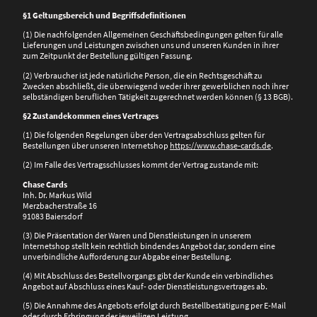
§1 Geltungsbereich und Begriffsdefinitionen
(1) Die nachfolgenden Allgemeinen Geschäftsbedingungen gelten für alle
Lieferungen und Leistungen zwischen uns und unseren Kunden in ihrer
zum Zeitpunkt der Bestellung gültigen Fassung.
(2) Verbraucher ist jede natürliche Person, die ein Rechtsgeschäft zu
Zwecken abschließt, die überwiegend weder ihrer gewerblichen noch ihrer
selbständigen beruflichen Tätigkeit zugerechnet werden können (§ 13 BGB).
§2 Zustandekommen eines Vertrages
(1) Die folgenden Regelungen über den Vertragsabschluss gelten für
Bestellungen über unseren Internetshop
https://www.chase-cards.de
.
(2) Im Falle des Vertragsschlusses kommt der Vertrag zustande mit:
Chase Cards
Inh. Dr. Markus Wild
Merzbacherstraße 16
91083 Baiersdorf
(3) Die Präsentation der Waren und Dienstleistungen in unserem
Internetshop stellt kein rechtlich bindendes Angebot dar, sondern eine
unverbindliche Aufforderung zur Abgabe einer Bestellung.
(4) Mit Abschluss des Bestellvorgangs gibt der Kunde ein verbindliches
Angebot auf Abschluss eines Kauf- oder Dienstleistungsvertrages ab.
(5) Die Annahme des Angebots erfolgt durch Bestellbestätigung per E-Mail
oder durch Erbringung der jeweiligen Leistung.