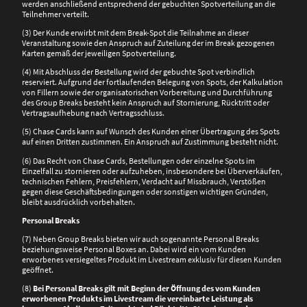
werden anschließend entsprechend der gebuchten Spotverteilung an die
Teilnehmer verteilt.
(3) Der Kunde erwirbt mit dem Break-Spot die Teilnahme an dieser
Veranstaltung sowie den Anspruch auf Zuteilung der im Break gezogenen
Karten gemäß der jeweiligen Spotverteilung.
(4) Mit Abschluss der Bestellung wird der gebuchte Spot verbindlich
reserviert. Aufgrund der fortlaufenden Belegung von Spots, der Kalkulation
von Fillern sowie der organisatorischen Vorbereitung und Durchführung
des Group Breaks besteht kein Anspruch auf Stornierung, Rücktritt oder
Vertragsaufhebung nach Vertragsschluss.
(5) Chase Cards kann auf Wunsch des Kunden einer Übertragung des Spots
auf einen Dritten zustimmen. Ein Anspruch auf Zustimmung besteht nicht.
(6) Das Recht von Chase Cards, Bestellungen oder einzelne Spots im
Einzelfall zu stornieren oder aufzuheben, insbesondere bei Überverkäufen,
technischen Fehlern, Preisfehlern, Verdacht auf Missbrauch, Verstößen
gegen diese Geschäftsbedingungen oder sonstigen wichtigen Gründen,
bleibt ausdrücklich vorbehalten.
Personal Breaks
(7) Neben Group Breaks bieten wir auch sogenannte Personal Breaks
beziehungsweise Personal Boxes an. Dabei wird ein vom Kunden
erworbenes versiegeltes Produkt im Livestream exklusiv für diesen Kunden
geöffnet.
(8)
Bei Personal Breaks gilt mit Beginn der Öffnung des vom Kunden
erworbenen Produkts im Livestream die vereinbarte Leistung als