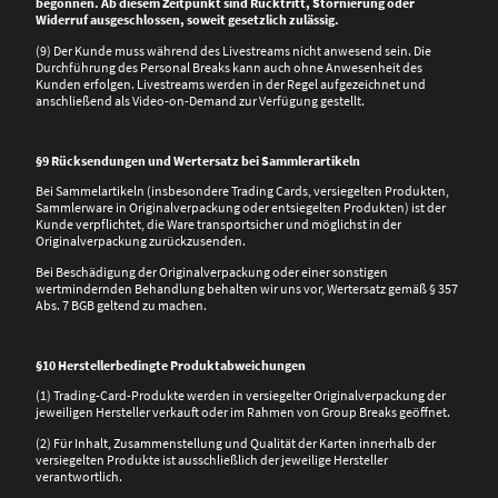
begonnen. Ab diesem Zeitpunkt sind Rücktritt, Stornierung oder
Widerruf ausgeschlossen, soweit gesetzlich zulässig.
(9) Der Kunde muss während des Livestreams nicht anwesend sein. Die
Durchführung des Personal Breaks kann auch ohne Anwesenheit des
Kunden erfolgen. Livestreams werden in der Regel aufgezeichnet und
anschließend als Video-on-Demand zur Verfügung gestellt.
§9 Rücksendungen und Wertersatz bei Sammlerartikeln
Bei Sammelartikeln (insbesondere Trading Cards, versiegelten Produkten,
Sammlerware in Originalverpackung oder entsiegelten Produkten) ist der
Kunde verpflichtet, die Ware transportsicher und möglichst in der
Originalverpackung zurückzusenden.
Bei Beschädigung der Originalverpackung oder einer sonstigen
wertmindernden Behandlung behalten wir uns vor, Wertersatz gemäß § 357
Abs. 7 BGB geltend zu machen.
§10 Herstellerbedingte Produktabweichungen
(1) Trading-Card-Produkte werden in versiegelter Originalverpackung der
jeweiligen Hersteller verkauft oder im Rahmen von Group Breaks geöffnet.
(2) Für Inhalt, Zusammenstellung und Qualität der Karten innerhalb der
versiegelten Produkte ist ausschließlich der jeweilige Hersteller
verantwortlich.