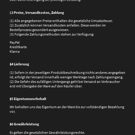
§
3
Preise, Versandkosten, Zahlung
(1) Alle angegebenen Preise enthalten die gesetzliche Umsatzsteuer.
(2) Zusätzlich können Versandkosten anfallen. Diese werden im
Bestellprozess gesondert ausgewiesen.
(3) Folgende Zahlungsmethoden stehen zur Verfügung:
PayPal
Kreditkarte
Klarna
§4 Lieferung
(1) Sofern in der jeweiligen Produktbeschreibung nichts anderes angegeben
ist, erfolgt der Versand innerhalb weniger Werktage nach Zahlungseingang.
(2) Die Gefahr des zufälligen Untergangs geht bei Versand an Verbraucher
erst mit Übergabe der Ware auf den Käufer über.
§5 Eigentumsvorbehalt
Wir behalten uns das Eigentum an der Ware bis zur vollständigen Bezahlung
vor.
§6 Gewährleistung
Es gelten die gesetzlichen Gewährleistungsrechte.