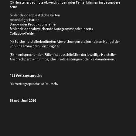
(3) Herstellerbedingte Abweichungen oder Fehler können insbesondere
sein:
fehlende oder zusätzliche Karten
beschädigte Karten
Druck- oder Produktionsfehler
fehlende oder abweichende Autogramme oder Inserts
Collation-Fehler
(4) Solche herstellerbedingten Abweichungen stellen keinen Mangel der
von uns erbrachten Leistung dar.
(5) In entsprechenden Fällen ist ausschließlich der jeweilige Hersteller
Ansprechpartner für mögliche Ersatzleistungen oder Reklamationen.
§1
1 Vertragssprache
Die Vertragssprache ist Deutsch.
Stand: Juni 2026