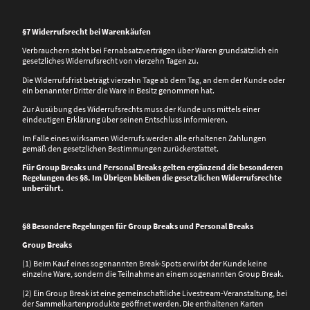
§7 Widerrufsrecht bei Warenkäufen
Verbrauchern steht bei Fernabsatzverträgen über Waren grundsätzlich ein
gesetzliches Widerrufsrecht von vierzehn Tagen zu.
Die Widerrufsfrist beträgt vierzehn Tage ab dem Tag, an dem der Kunde oder
ein benannter Dritter die Ware in Besitz genommen hat.
Zur Ausübung des Widerrufsrechts muss der Kunde uns mittels einer
eindeutigen Erklärung über seinen Entschluss informieren.
Im Falle eines wirksamen Widerrufs werden alle erhaltenen Zahlungen
gemäß den gesetzlichen Bestimmungen zurückerstattet.
Für Group Breaks und Personal Breaks gelten ergänzend die besonderen
Regelungen des §8. Im Übrigen bleiben die gesetzlichen Widerrufsrechte
unberührt.
§8 Besondere Regelungen für Group Breaks und Personal Breaks
Group Breaks
(1) Beim Kauf eines sogenannten Break-Spots erwirbt der Kunde keine
einzelne Ware, sondern die Teilnahme an einem sogenannten Group Break.
(2) Ein Group Break ist eine gemeinschaftliche Livestream-Veranstaltung, bei
der Sammelkartenprodukte geöffnet werden. Die enthaltenen Karten